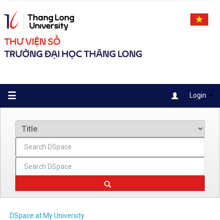
Skip
navigation
☰
Login
DSpace at My University