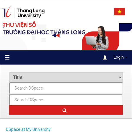
Skip
navigation
☰
Login
DSpace at My University