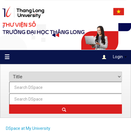
Skip
navigation
☰
Login
DSpace at My University