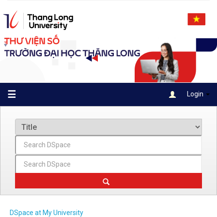
Skip
navigation
☰
Login
DSpace at My University