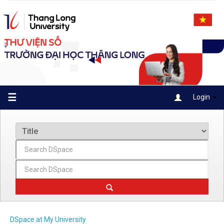
Skip
navigation
☰
Login
DSpace at My University