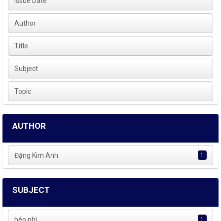
Issue Date
Author
Title
Subject
Topic
AUTHOR
Đặng Kim Anh
1
SUBJECT
béo phì
1