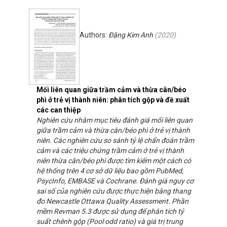
Authors:
Đặng Kim Anh
(
2020
)
Mối liên quan giữa trầm cảm và thừa cân/béo
phì ở trẻ vị thành niên: phân tích gộp và đề xuất
các can thiệp
Nghiên cứu nhằm mục tiêu đánh giá mối liên quan
giữa trầm cảm và thừa cân/béo phì ở trẻ vị thành
niên. Các nghiên cứu so sánh tỷ lệ chẩn đoán trầm
cảm và các triệu chứng trầm cảm ở trẻ vị thành
niên thừa cân/béo phì được tìm kiếm một cách có
hệ thống trên 4 cơ sở dữ liệu bao gồm PubMed,
PsycInfo, EMBASE và Cochrane. Đánh giá nguy cơ
sai số của nghiên cứu được thực hiện bằng thang
đo Newcastle Ottawa Quality Assessment. Phần
mềm Revman 5.3 được sử dụng để phân tích tỷ
suất chênh gộp (Pool odd ratio) và giá trị trung