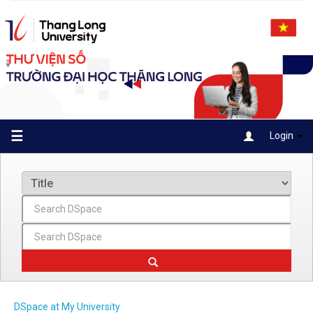
Skip
navigation
☰
Login
DSpace at My University