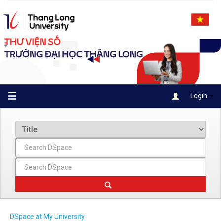
Skip
navigation
☰
Login
DSpace at My University