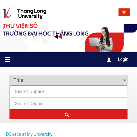
Skip
navigation
☰
Login
DSpace at My University