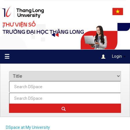
Skip
navigation
☰
Login
DSpace at My University