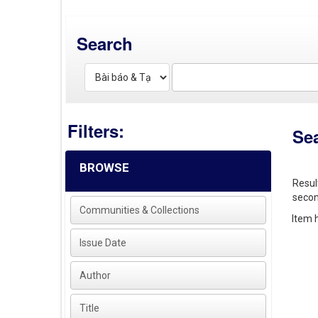
Search
Filters:
Se
BROWSE
Resul
secon
Communities & Collections
Item h
Issue Date
Author
Title