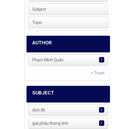
Subject
Topic
AUTHOR
Phạm Minh Quân
1
< Truoc
SUBJECT
dịch đồ
1
giải phẫu thừng tinh
1