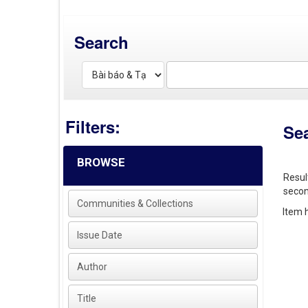
Search
Filters:
Se
BROWSE
Resul
secon
Communities & Collections
Item h
Issue Date
Author
Title