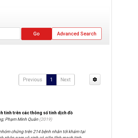
Advanced Search
Previous
1
Next
h tinh trên các thông số tinh dịch đồ
ng; Phạm Minh Quân
(
2019
)
 nhóm chứng trên 214 bệnh nhân tới khám tại
nh nhân nam vô sinh có giãn tĩnh mạch tinh