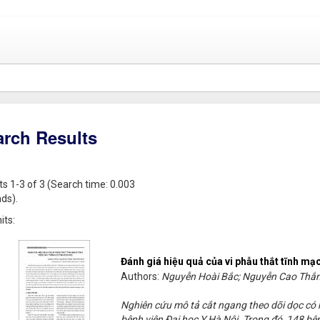
arch Results
ts 1-3 of 3 (Search time: 0.003
ds).
its:
Đánh giá hiệu quả của vi phẫu thắt tĩnh mạc
Authors:
Nguyễn Hoài Bắc; Nguyễn Cao Thắ
Nghiên cứu mô tả cắt ngang theo dõi dọc có
bệnh viện Đại học Y Hà Nội. Trong đó, 148 bệ