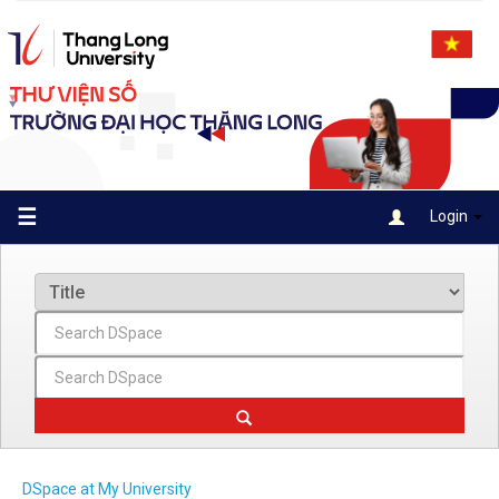
Skip
navigation
☰
Login
DSpace at My University