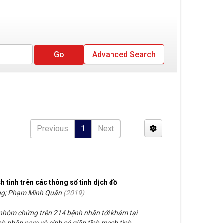
Advanced Search
Previous
1
Next
h tinh trên các thông số tinh dịch đồ
ng; Phạm Minh Quân
(
2019
)
 nhóm chứng trên 214 bệnh nhân tới khám tại
nh nhân nam vô sinh có giãn tĩnh mạch tinh