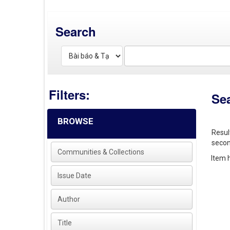
Search
Filters:
Se
BROWSE
Resul
secon
Communities & Collections
Item h
Issue Date
Author
Title