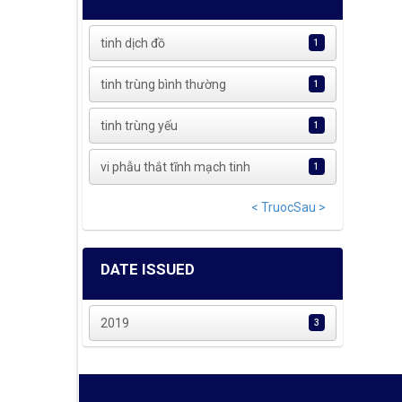
tinh dịch đồ
1
tinh trùng bình thường
1
tinh trùng yếu
1
vi phẫu thắt tĩnh mạch tinh
1
< Truoc
Sau >
DATE ISSUED
2019
3