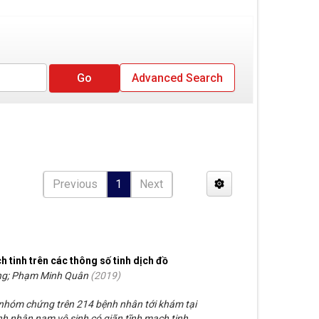
Advanced Search
Previous
1
Next
h tinh trên các thông số tinh dịch đồ
ng; Phạm Minh Quân
(
2019
)
 nhóm chứng trên 214 bệnh nhân tới khám tại
nh nhân nam vô sinh có giãn tĩnh mạch tinh