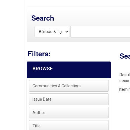
Search
Filters:
Se
BROWSE
Resul
secon
Communities & Collections
Item h
Issue Date
Author
Title