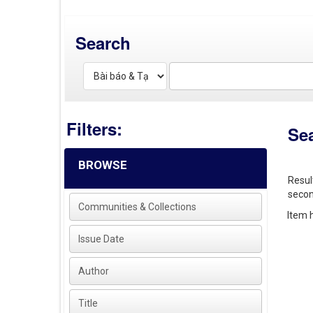
Search
Filters:
Se
BROWSE
Resul
secon
Communities & Collections
Item h
Issue Date
Author
Title