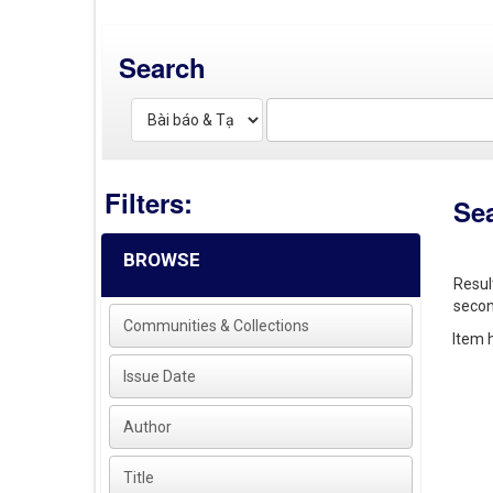
Search
Filters:
Se
BROWSE
Resul
secon
Communities & Collections
Item h
Issue Date
Author
Title