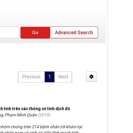
Advanced Search
Previous
1
Next
h tinh trên các thông số tinh dịch đồ
ng; Phạm Minh Quân
(
2019
)
 nhóm chứng trên 214 bệnh nhân tới khám tại
nh nhân nam vô sinh có giãn tĩnh mạch tinh