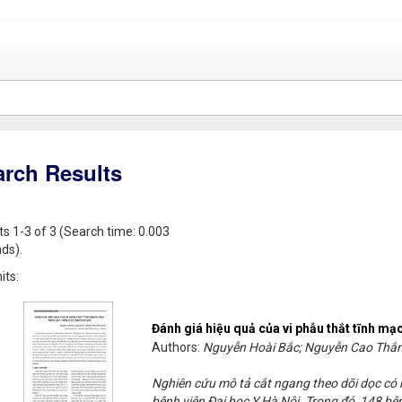
arch Results
ts 1-3 of 3 (Search time: 0.003
ds).
its:
Đánh giá hiệu quả của vi phẫu thắt tĩnh mạc
Authors:
Nguyễn Hoài Bắc; Nguyễn Cao Thắ
Nghiên cứu mô tả cắt ngang theo dõi dọc có
bệnh viện Đại học Y Hà Nội. Trong đó, 148 bệ