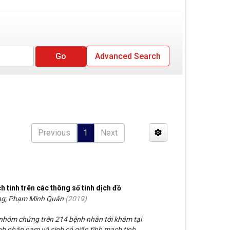
Advanced Search
Previous
1
Next
h tinh trên các thông số tinh dịch đồ
ng; Phạm Minh Quân
(
2019
)
 nhóm chứng trên 214 bệnh nhân tới khám tại
nh nhân nam vô sinh có giãn tĩnh mạch tinh