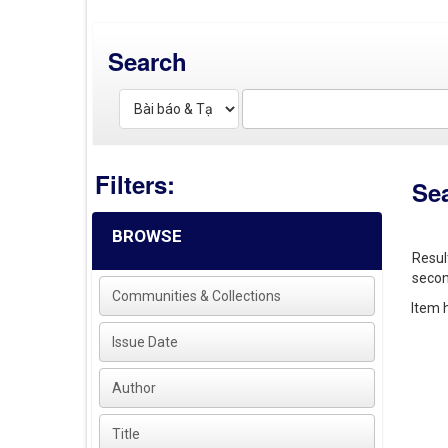
Search
Filters:
Se
BROWSE
Resul
secon
Communities & Collections
Item h
Issue Date
Author
Title