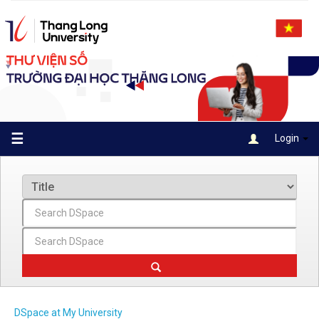
Skip
navigation
☰
Login
DSpace at My University