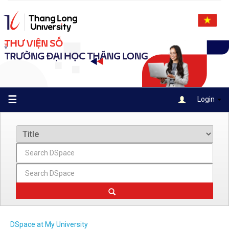
Skip
navigation
☰
Login
DSpace at My University