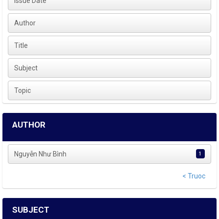
Issue Date
Author
Title
Subject
Topic
AUTHOR
Nguyễn Như Bình
1
< Truoc
SUBJECT