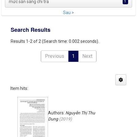
mức sẵn sàng chi trả
1
Sau >
Search Results
Results 1-2 of 2 (Search time: 0.002 seconds).
Previous
1
Next
Item hits:
Authors:
Nguyễn Thị Thu
Dung
(
2019
)