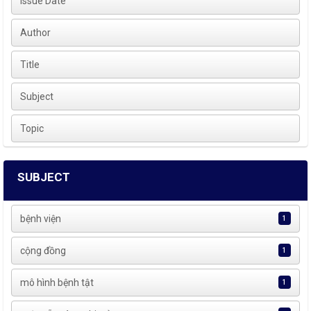
Issue Date
Author
Title
Subject
Topic
SUBJECT
bệnh viện
1
cộng đồng
1
mô hình bệnh tật
1