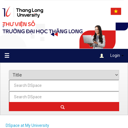
Skip
navigation
☰
Login
DSpace at My University