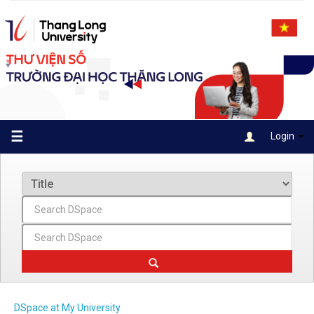
Skip
navigation
☰
Login
DSpace at My University