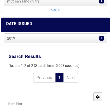
mức sẵn sàng chi trả
1
Sau >
DATE ISSUED
2019
2
Search Results
Results 1-2 of 2 (Search time: 0.003 seconds).
Previous
1
Next
Item hits: