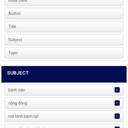
Issue Date
Author
Title
Subject
Topic
SUBJECT
bệnh viện
1
cộng đồng
1
mô hình bệnh tật
1