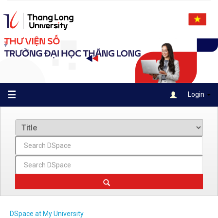
Skip
navigation
☰
Login
DSpace at My University