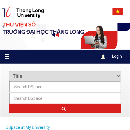
Skip
navigation
☰
Login
DSpace at My University