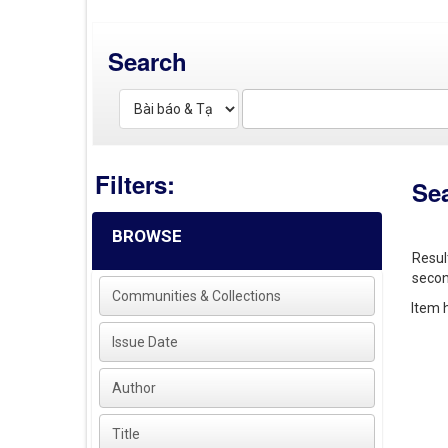
Search
Filters:
Se
BROWSE
Resul
secon
Communities & Collections
Item h
Issue Date
Author
Title