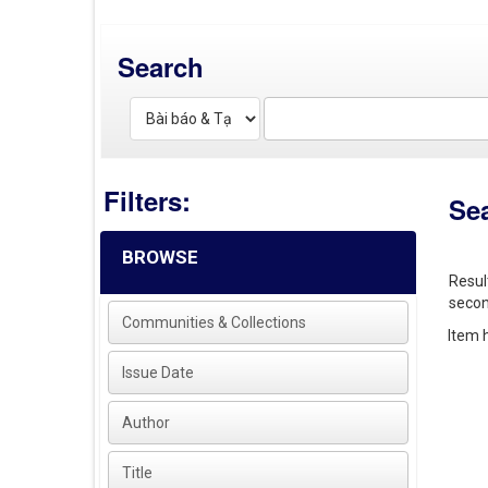
Search
Filters:
Se
BROWSE
Resul
secon
Communities & Collections
Item h
Issue Date
Author
Title