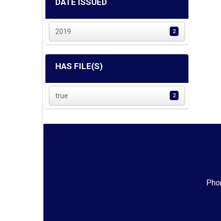
DATE ISSUED
2019
2
HAS FILE(S)
true
2
Phon