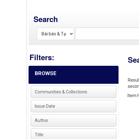
Search
Filters:
Se
BROWSE
Resul
secon
Communities & Collections
Item h
Issue Date
Author
Title