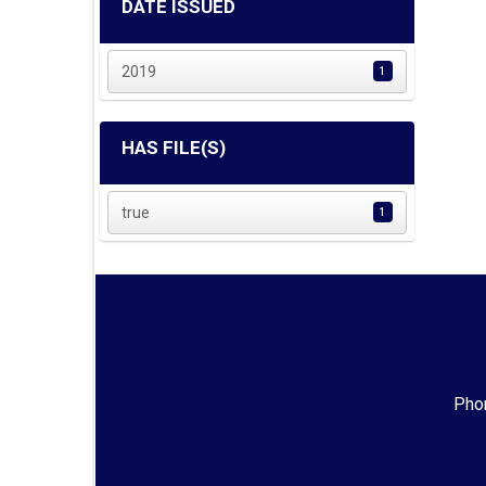
DATE ISSUED
2019
1
HAS FILE(S)
true
1
Phon