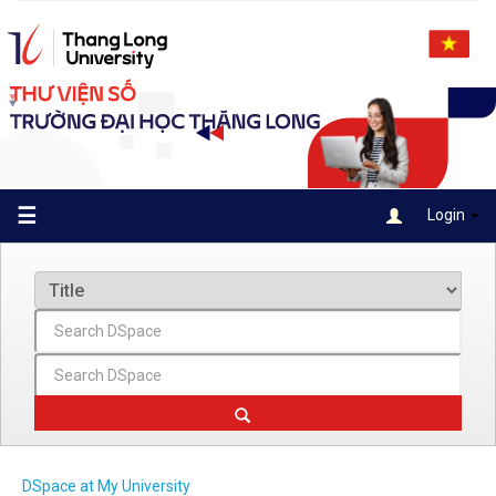
Skip
navigation
☰
Login
DSpace at My University