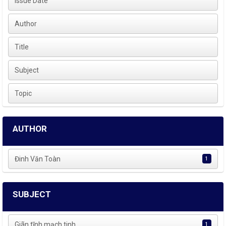
Issue Date
Author
Title
Subject
Topic
AUTHOR
Đinh Văn Toàn
1
SUBJECT
Giãn tĩnh mạch tinh
1