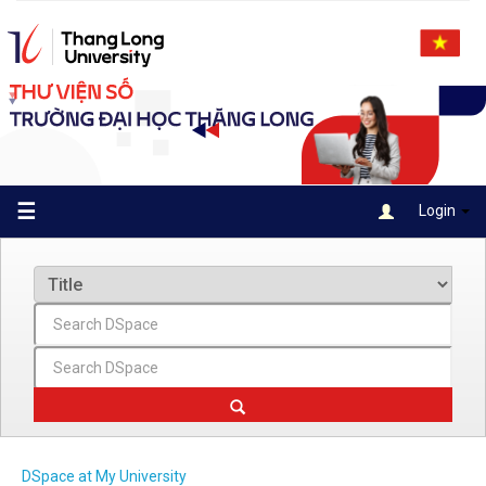
Skip
navigation
☰
Login
DSpace at My University