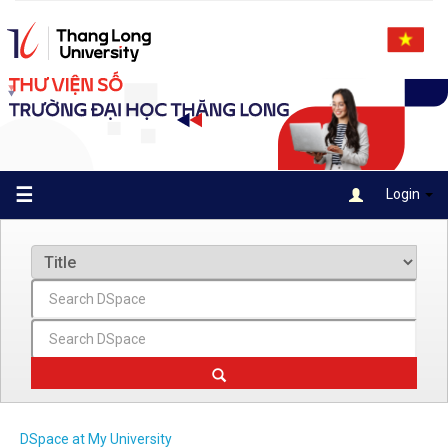
Skip
navigation
☰
Login
DSpace at My University