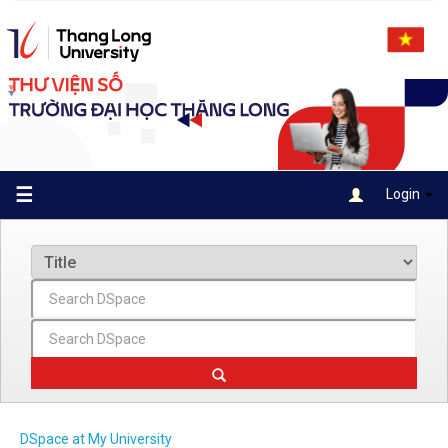
Skip
navigation
☰
Login
DSpace at My University