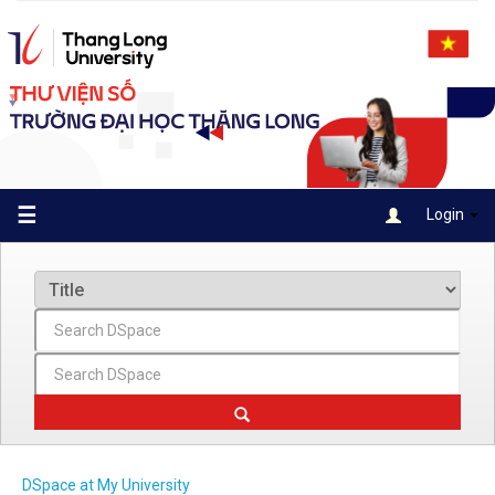
Skip
navigation
☰
Login
DSpace at My University