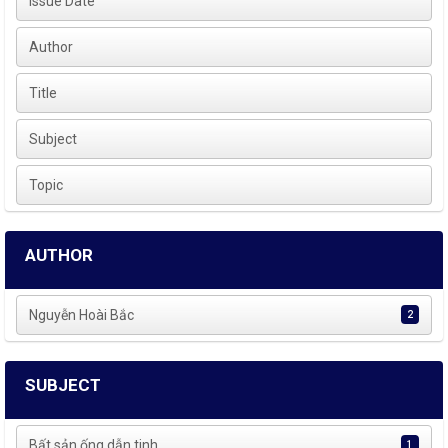
Issue Date
Author
Title
Subject
Topic
AUTHOR
Nguyễn Hoài Bắc
2
SUBJECT
Bất sản ống dẫn tinh
1