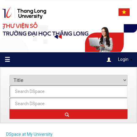
Skip
navigation
☰
Login
DSpace at My University