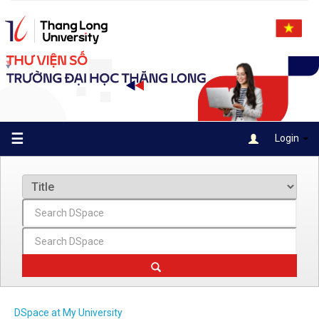
Skip
navigation
☰
Login
DSpace at My University