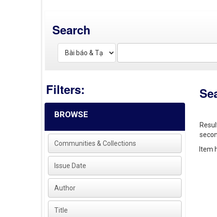
Search
Filters:
Se
BROWSE
Resul
secon
Communities & Collections
Item h
Issue Date
Author
Title