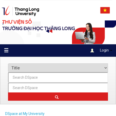
Skip
navigation
☰
Login
DSpace at My University