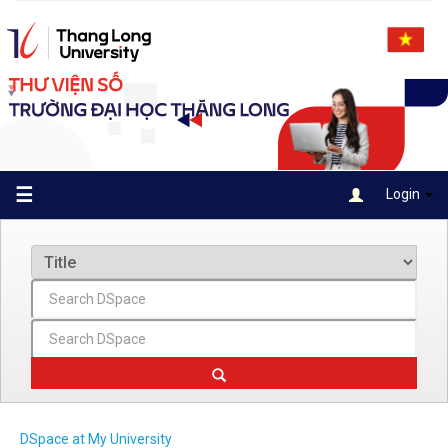
Skip
navigation
☰
Login
DSpace at My University