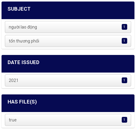
SUBJECT
người lao động
1
tổn thương phổi
1
DATE ISSUED
2021
1
HAS FILE(S)
true
1