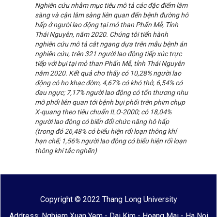
Nghiên cứu nhằm mục tiêu mô tả các đặc điểm lâm
sàng và cận lâm sàng liên quan đến bệnh đường hô
hấp ở người lao động tại mỏ than Phấn Mễ, Tỉnh
Thái Nguyên, năm 2020. Chúng tôi tiến hành
nghiên cứu mô tả cắt ngang dựa trên mẫu bệnh án
nghiên cứu, trên 321 người lao động tiếp xúc trực
tiếp với bụi tại mỏ than Phấn Mễ, tỉnh Thái Nguyên
năm 2020. Kết quả cho thấy có 10,28% người lao
động có ho khạc đờm, 4,67% có khó thở, 6,54% có
đau ngực; 7,17% người lao động có tổn thương nhu
mô phổi liên quan tới bệnh bụi phổi trên phim chụp
X-quang theo tiêu chuẩn ILO-2000; có 18,04%
người lao động có biến đổi chức năng hô hấp
(trong đó 26,48% có biểu hiện rối loạn thông khí
hạn chế; 1,56% người lao động có biểu hiện rối loạn
thông khí tắc nghẽn)
Copyright © 2022 Thang Long University
Address: Nghiem Xuan Yem - Dai Kim - Hoang Mai - Ha Noi