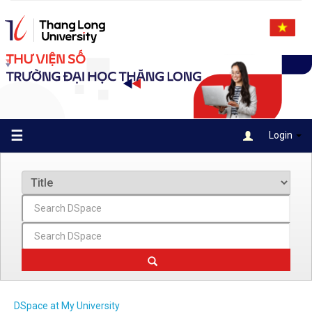
Skip
navigation
☰
Login
DSpace at My University