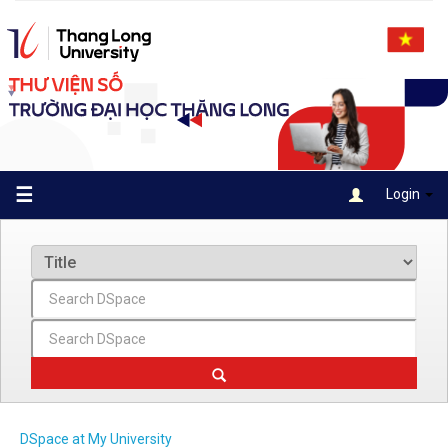
Skip
navigation
☰
Login
DSpace at My University