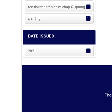
tổn thương trên phim chụp X- quang
1
xi măng
1
DATE ISSUED
2021
1
Phon