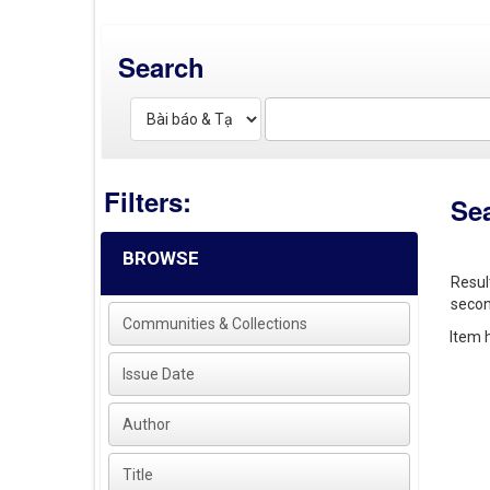
Search
Filters:
Se
BROWSE
Resul
secon
Communities & Collections
Item h
Issue Date
Author
Title