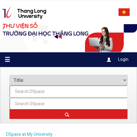
Skip
navigation
☰
Login
DSpace at My University