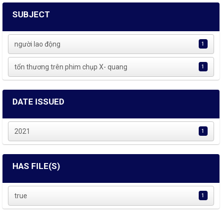
SUBJECT
người lao động
1
tổn thương trên phim chụp X- quang
1
DATE ISSUED
2021
1
HAS FILE(S)
true
1