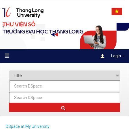
Skip
navigation
☰
Login
DSpace at My University