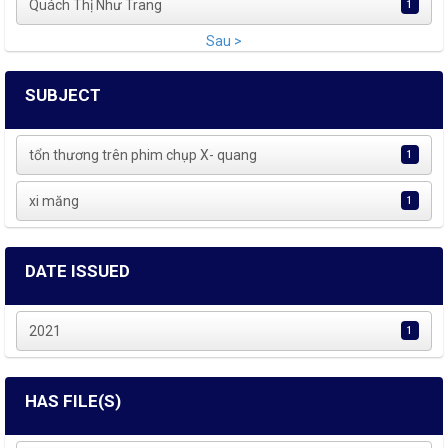
Quách Thị Như Trang
1
Sau >
SUBJECT
tổn thương trên phim chụp X- quang
1
xi măng
1
DATE ISSUED
2021
1
HAS FILE(S)