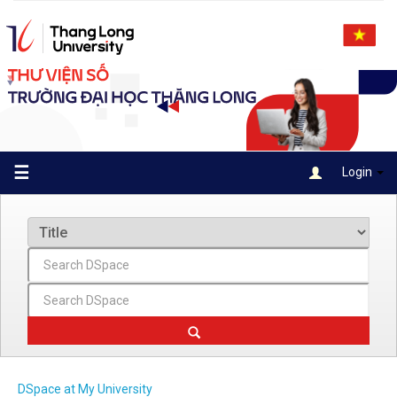
Skip
navigation
☰
Login
DSpace at My University