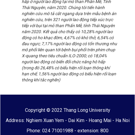
hấp ở người lao động tại mỏ than Phấn Mễ, Tỉnh
Thái Nguyên, năm 2020. Chúng tôi tiến hành
nghiên cứu mô tả cắt ngang dựa trên mẫu bệnh án
nghiên cứu, trên 321 người lao động tiếp xúc trực
tiếp với bụi tại mỏ than Phấn Mễ, tỉnh Thái Nguyên
năm 2020. Kết quả cho thấy có 10,28% người lao
động có ho khạc đờm, 4,67% có khó thở, 6,54% có
đau ngực; 7,17% người lao động có tổn thương nhu
mô phổi liên quan tới bệnh bụi phổi trên phim chụp
X-quang theo tiêu chuẩn ILO-2000; có 18,04%
người lao động có biến đổi chức năng hô hấp
(trong đó 26,48% có biểu hiện rối loạn thông khí
hạn chế; 1,56% người lao động có biểu hiện rối loạn
thông khí tắc nghẽn)
Copyright © 2022 Thang Long University
Address: Nghiem Xuan Yem - Dai Kim - Hoang Mai - Ha Noi
Phone: 024 71001988 - extension: 800