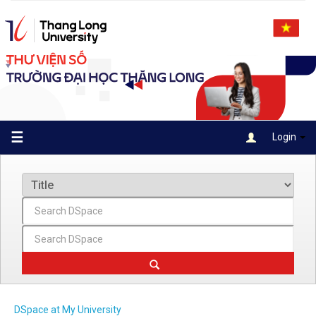
Skip
navigation
☰
Login
DSpace at My University