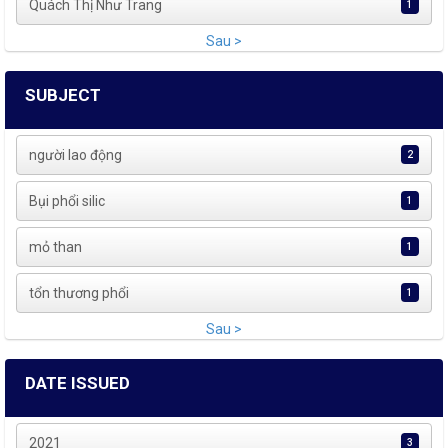
Quách Thị Như Trang
1
Sau >
SUBJECT
người lao động
2
Bụi phổi silic
1
mỏ than
1
tổn thương phổi
1
Sau >
DATE ISSUED
2021
3