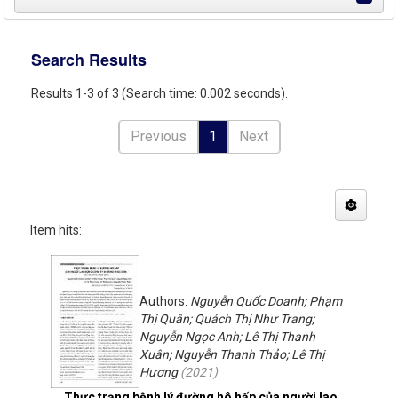
Search Results
Results 1-3 of 3 (Search time: 0.002 seconds).
Previous
1
Next
Item hits:
Authors:
Nguyễn Quốc Doanh; Phạm
Thị Quân; Quách Thị Như Trang;
Nguyễn Ngọc Anh; Lê Thị Thanh
Xuân; Nguyễn Thanh Thảo; Lê Thị
Hương
(
2021
)
Thực trạng bệnh lý đường hô hấp của người lao