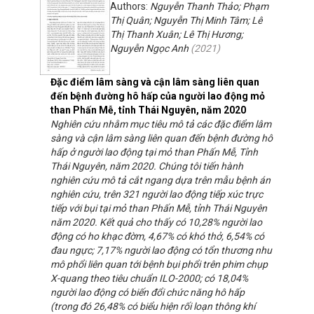
Authors:
Nguyễn Thanh Thảo; Phạm
Thị Quân; Nguyễn Thị Minh Tâm; Lê
Thị Thanh Xuân; Lê Thị Hương;
Nguyễn Ngọc Anh
(
2021
)
Đặc điểm lâm sàng và cận lâm sàng liên quan
đến bệnh đường hô hấp của người lao động mỏ
than Phấn Mễ, tỉnh Thái Nguyên, năm 2020
Nghiên cứu nhằm mục tiêu mô tả các đặc điểm lâm
sàng và cận lâm sàng liên quan đến bệnh đường hô
hấp ở người lao động tại mỏ than Phấn Mễ, Tỉnh
Thái Nguyên, năm 2020. Chúng tôi tiến hành
nghiên cứu mô tả cắt ngang dựa trên mẫu bệnh án
nghiên cứu, trên 321 người lao động tiếp xúc trực
tiếp với bụi tại mỏ than Phấn Mễ, tỉnh Thái Nguyên
năm 2020. Kết quả cho thấy có 10,28% người lao
động có ho khạc đờm, 4,67% có khó thở, 6,54% có
đau ngực; 7,17% người lao động có tổn thương nhu
mô phổi liên quan tới bệnh bụi phổi trên phim chụp
X-quang theo tiêu chuẩn ILO-2000; có 18,04%
người lao động có biến đổi chức năng hô hấp
(trong đó 26,48% có biểu hiện rối loạn thông khí