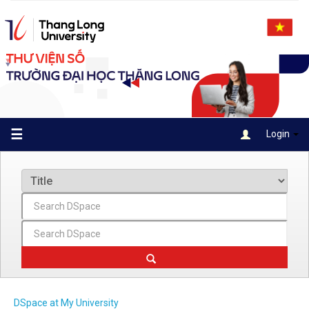
Skip
navigation
☰
Login
DSpace at My University