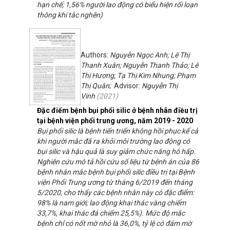
hạn chế; 1,56% người lao động có biểu hiện rối loạn
thông khí tắc nghẽn)
Authors:
Nguyễn Ngọc Anh; Lê Thị
Thanh Xuân; Nguyễn Thanh Thảo; Lê
Thị Hương; Tạ Thị Kim Nhung; Phạm
Thị Quân
; Advisor:
Nguyễn Thị
Vinh
(
2021
)
Đặc điểm bệnh bụi phổi silic ở bệnh nhân điều trị
tại bệnh viện phổi trung ương, năm 2019 - 2020
Bụi phổi silic là bệnh tiến triển không hồi phục kể cả
khi người mắc đã ra khỏi môi trường lao động có
bụi silic và hậu quả là suy giảm chức năng hô hấp.
Nghiên cứu mô tả hồi cứu số liệu từ bệnh án của 86
bệnh nhân mắc bệnh bụi phổi silic điều trị tại Bệnh
viện Phổi Trung ương từ tháng 6/2019 đến tháng
5/2020, cho thấy các bệnh nhân này có đặc điểm:
98% là nam giới; lao động khai thác vàng chiếm
33,7%, khai thác đá chiếm 25,5%). Mức độ mắc
bệnh chỉ có nốt mờ nhỏ là 36,0%, tỷ lệ có đám mờ