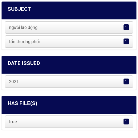
SUBJECT
người lao động
1
tổn thương phổi
1
DATE ISSUED
2021
1
HAS FILE(S)
true
1