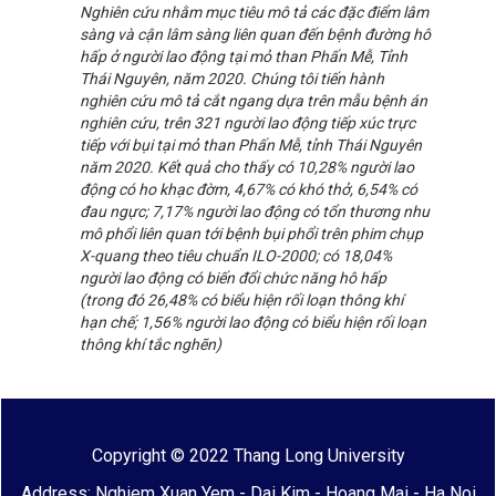
Nghiên cứu nhằm mục tiêu mô tả các đặc điểm lâm
sàng và cận lâm sàng liên quan đến bệnh đường hô
hấp ở người lao động tại mỏ than Phấn Mễ, Tỉnh
Thái Nguyên, năm 2020. Chúng tôi tiến hành
nghiên cứu mô tả cắt ngang dựa trên mẫu bệnh án
nghiên cứu, trên 321 người lao động tiếp xúc trực
tiếp với bụi tại mỏ than Phấn Mễ, tỉnh Thái Nguyên
năm 2020. Kết quả cho thấy có 10,28% người lao
động có ho khạc đờm, 4,67% có khó thở, 6,54% có
đau ngực; 7,17% người lao động có tổn thương nhu
mô phổi liên quan tới bệnh bụi phổi trên phim chụp
X-quang theo tiêu chuẩn ILO-2000; có 18,04%
người lao động có biến đổi chức năng hô hấp
(trong đó 26,48% có biểu hiện rối loạn thông khí
hạn chế; 1,56% người lao động có biểu hiện rối loạn
thông khí tắc nghẽn)
Copyright © 2022 Thang Long University
Address: Nghiem Xuan Yem - Dai Kim - Hoang Mai - Ha Noi