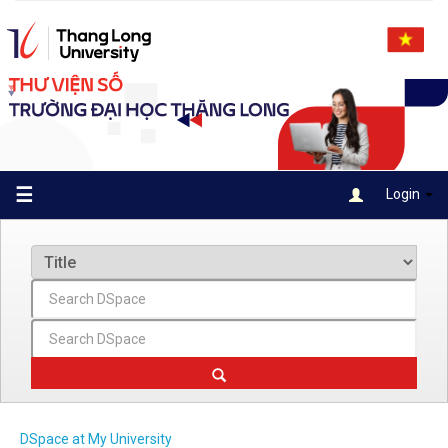
Skip
navigation
☰
Login
DSpace at My University