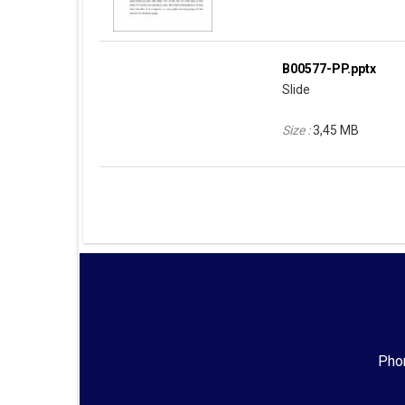
B00577-PP.pptx
Slide
Size :
3,45 MB
Phon