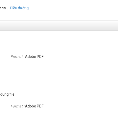
ions
Điều dưỡng
Format :
Adobe PDF
dung file
Format :
Adobe PDF