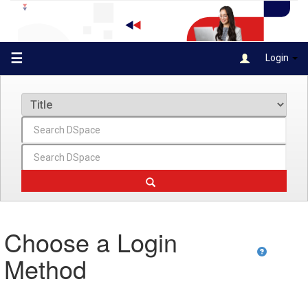
Skip
navigation
☰
Login
Choose a Login
Method