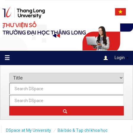
Skip
navigation
☰
Login
DSpace at My University
Bài báo & Tạp chí khoa học