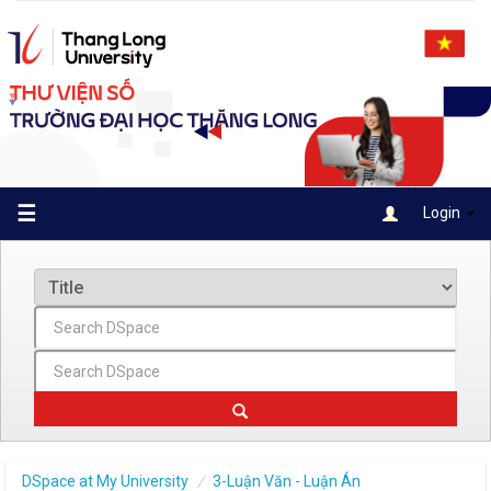
Skip
navigation
☰
Login
DSpace at My University
3-Luận Văn - Luận Án