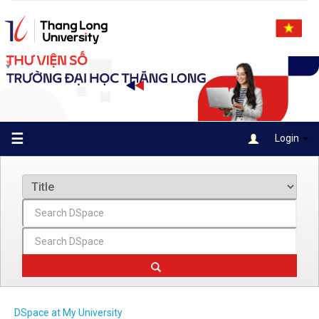
Skip
navigation
☰
Login
DSpace at My University